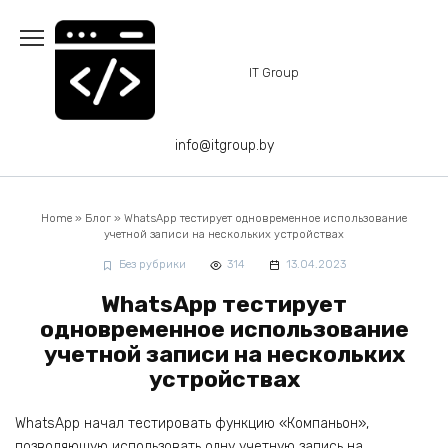
Перейти
к
содержанию
IT Group
info@itgroup.by
Home
»
Блог
»
WhatsApp тестирует одновременное использование
учетной записи на нескольких устройствах
Без рубрики
314
13.04.2023
WhatsApp тестирует
одновременное использование
учетной записи на нескольких
устройствах
WhatsApp начал тестировать функцию «Компаньон»,
позволяющую использовать одну учетную запись на