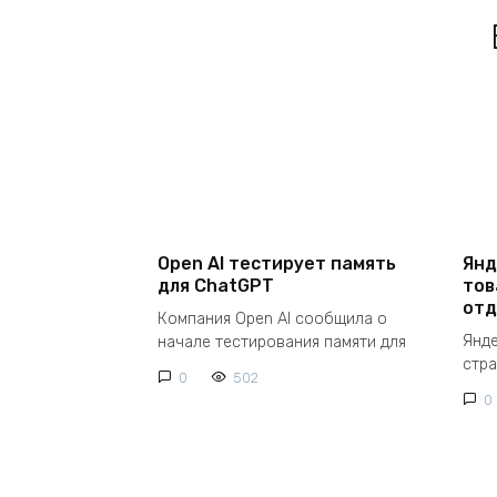
Open AI тестирует память
Янд
для ChatGPT
тов
отд
Компания Open AI сообщила о
Янд
начале тестирования памяти для
стр
0
502
0