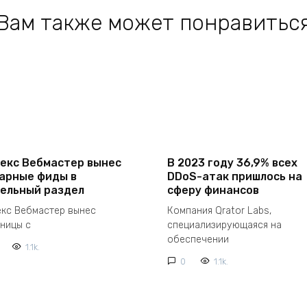
Вам также может понравитьс
екс Вебмастер вынес
В 2023 году 36,9% всех
арные фиды в
DDoS-атак пришлось на
ельный раздел
сферу финансов
екс Вебмастер вынес
Компания Qrator Labs,
аницы с
специализирующаяся на
обеспечении
1.1k.
0
1.1k.