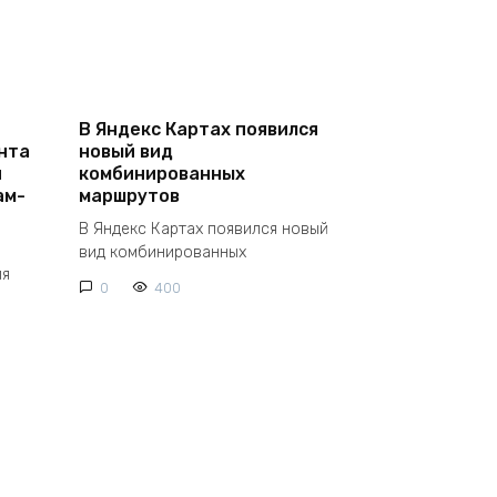
В Яндекс Картах появился
нта
новый вид
и
комбинированных
ам-
маршрутов
В Яндекс Картах появился новый
вид комбинированных
ля
0
400