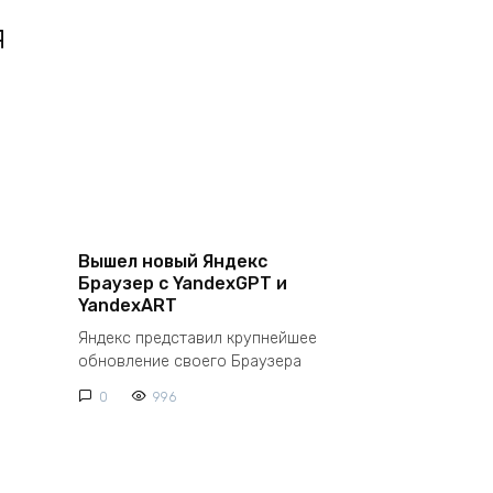
я
Вышел новый Яндекс
Браузер с YandexGPT и
YandexART
Яндекс представил крупнейшее
обновление своего Браузера
0
996