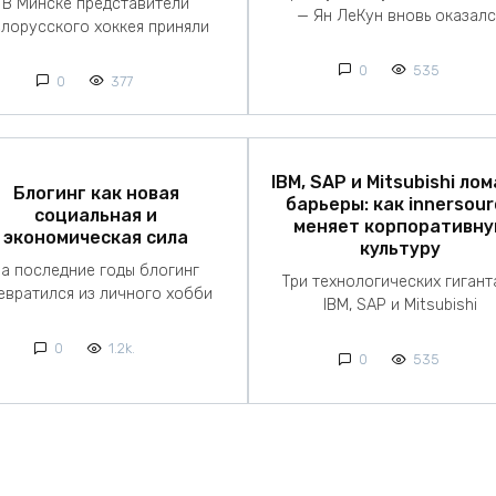
В Минске представители
— Ян ЛеКун вновь оказалс
лорусского хоккея приняли
0
535
0
377
IBM, SAP и Mitsubishi ло
Блогинг как новая
барьеры: как innersour
социальная и
меняет корпоративн
экономическая сила
культуру
За последние годы блогинг
Три технологических гигант
евратился из личного хобби
IBM, SAP и Mitsubishi
0
1.2k.
0
535