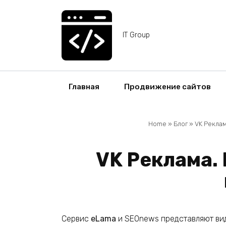
Перейти
к
содержанию
IT Group
Главная
Продвижение сайтов
Home
»
Блог
»
VK Реклам
VK Реклама.
Сервис
eLama
и SEOnews представляют виде