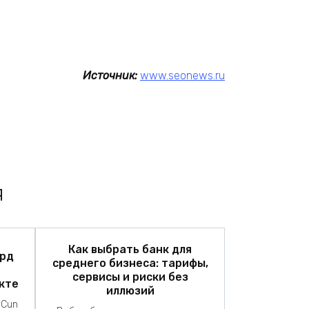
Источник:
www.seonews.ru
я
Как выбрать банк для
лрд
среднего бизнеса: тарифы,
сервисы и риски без
кте
иллюзий
eCun