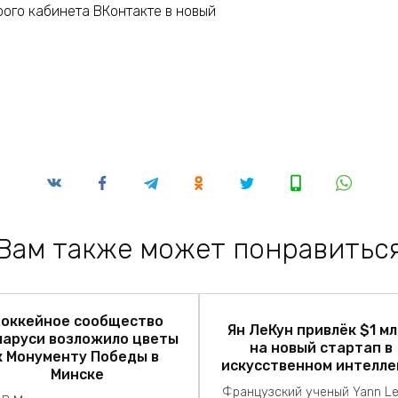
рого кабинета ВКонтакте в новый
Вам также может понравитьс
оккейное сообщество
Ян ЛеКун привлёк $1 м
ларуси возложило цветы
на новый стартап в
к Монументу Победы в
искусственном интелле
Минске
Французский ученый Yann L