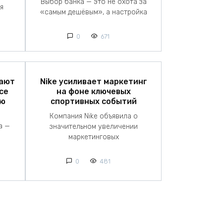
Выбор банка — это не охота за
я
«самым дешёвым», а настройка
0
671
Nike усиливает маркетинг
мают
на фоне ключевых
ce
спортивных событий
ую
Компания Nike объявила о
а —
значительном увеличении
маркетинговых
0
481