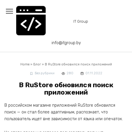
Перейти
к
содержанию
IT Group
info@itgroup.by
Home
»
Блог
»
В RuStore обновился поиск приложений
Без рубрики
280
01.11.2022
В RuStore обновился поиск
приложений
В российском магазине приложений RuStore обновился
поиск — он стал более адаптивным, распознает, что
пользователь ищет вне зависимости от языка или опечаток.