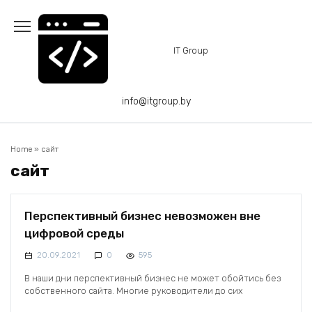
Перейти
к
содержанию
IT Group
info@itgroup.by
Home
»
сайт
сайт
Перспективный бизнес невозможен вне
цифровой среды
20.09.2021
0
595
В наши дни перспективный бизнес не может обойтись без
собственного сайта. Многие руководители до сих