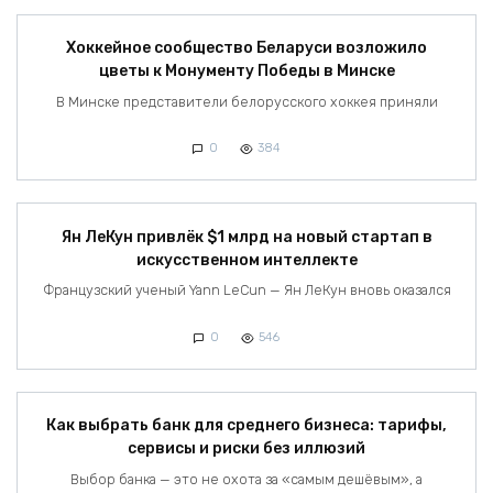
Хоккейное сообщество Беларуси возложило
цветы к Монументу Победы в Минске
В Минске представители белорусского хоккея приняли
0
384
Ян ЛеКун привлёк $1 млрд на новый стартап в
искусственном интеллекте
Французский ученый Yann LeCun — Ян ЛеКун вновь оказался
0
546
Как выбрать банк для среднего бизнеса: тарифы,
сервисы и риски без иллюзий
Выбор банка — это не охота за «самым дешёвым», а