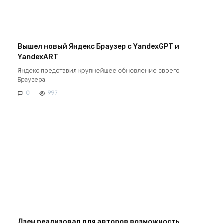
Вышел новый Яндекс Браузер с YandexGPT и
YandexART
Яндекс представил крупнейшее обновление своего
Браузера
0
997
Дзен реализовал для авторов возможность