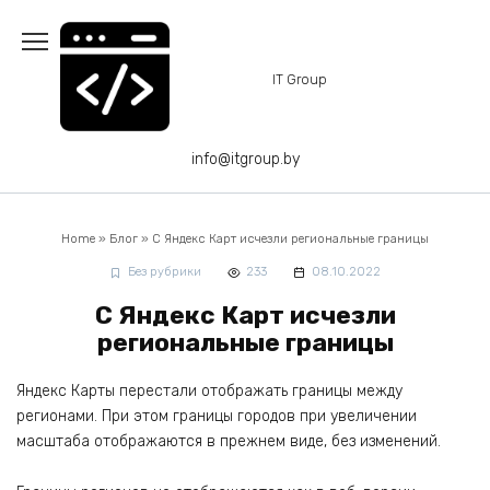
Перейти
к
содержанию
IT Group
info@itgroup.by
Home
»
Блог
»
С Яндекс Карт исчезли региональные границы
Без рубрики
233
08.10.2022
С Яндекс Карт исчезли
региональные границы
Яндекс Карты перестали отображать границы между
регионами. При этом границы городов при увеличении
масштаба отображаются в прежнем виде, без изменений.