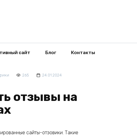
тивный сайт
Блог
Контакты
брики
265
24.01.2024
ть отзывы на
ах
зированные сайты-отзовики. Такие