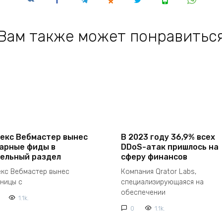
Вам также может понравитьс
екс Вебмастер вынес
В 2023 году 36,9% всех
арные фиды в
DDoS-атак пришлось на
ельный раздел
сферу финансов
екс Вебмастер вынес
Компания Qrator Labs,
аницы с
специализирующаяся на
обеспечении
1.1k.
0
1.1k.