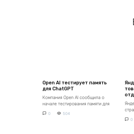
Open AI тестирует память
Янд
для ChatGPT
тов
отд
Компания Open AI сообщила о
Янд
начале тестирования памяти для
стр
0
504
0