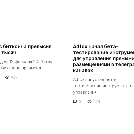
с биткоина превысил
Adfox начал бета-
 тысяч
тестирование инструме
для управления прямым
дня, 12 февраля 2024 года,
размещениями в телегр
 биткоина превысил
каналах
939
Adfox запустил бета-
тестирование инструмента д
управления
0
424