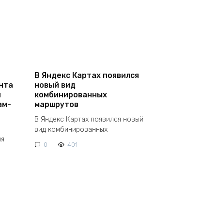
В Яндекс Картах появился
нта
новый вид
и
комбинированных
ам-
маршрутов
В Яндекс Картах появился новый
вид комбинированных
ля
0
401