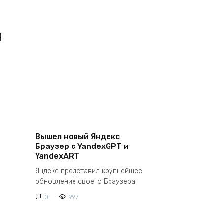
я
Вышел новый Яндекс
Браузер с YandexGPT и
YandexART
Яндекс представил крупнейшее
обновление своего Браузера
0
997