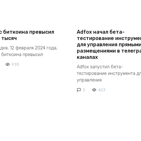
с биткоина превысил
Adfox начал бета-
 тысяч
тестирование инструме
для управления прямым
дня, 12 февраля 2024 года,
размещениями в телегр
 биткоина превысил
каналах
938
Adfox запустил бета-
тестирование инструмента д
управления
0
423