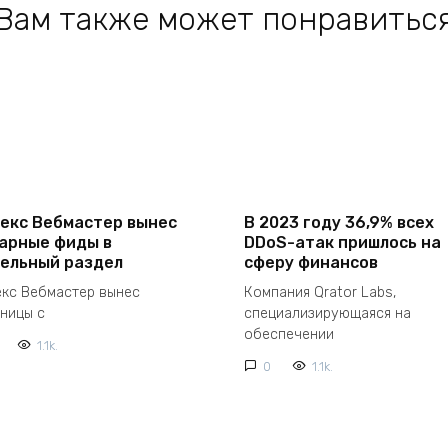
Вам также может понравитьс
екс Вебмастер вынес
В 2023 году 36,9% всех
арные фиды в
DDoS-атак пришлось на
ельный раздел
сферу финансов
екс Вебмастер вынес
Компания Qrator Labs,
аницы с
специализирующаяся на
обеспечении
1.1k.
0
1.1k.