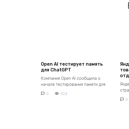
Open AI тестирует память
Янд
для ChatGPT
тов
отд
Компания Open AI сообщила о
Янд
начале тестирования памяти для
стр
0
503
0