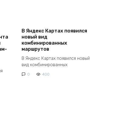
В Яндекс Картах появился
нта
новый вид
и
комбинированных
ам-
маршрутов
В Яндекс Картах появился новый
вид комбинированных
ля
0
400