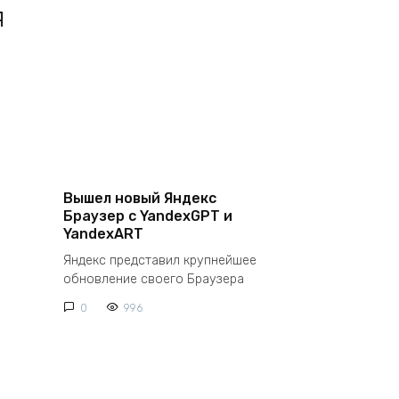
я
Вышел новый Яндекс
Браузер с YandexGPT и
YandexART
Яндекс представил крупнейшее
обновление своего Браузера
0
996