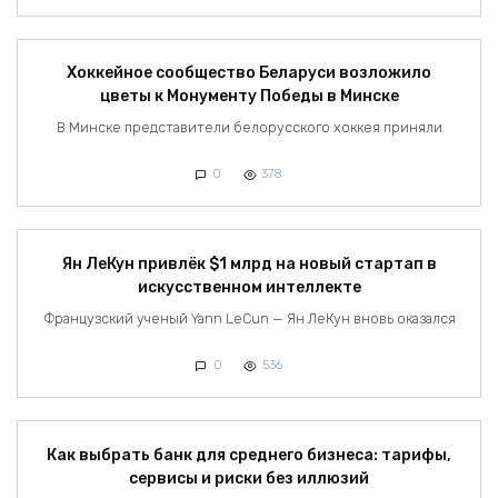
Хоккейное сообщество Беларуси возложило
цветы к Монументу Победы в Минске
В Минске представители белорусского хоккея приняли
0
378
Ян ЛеКун привлёк $1 млрд на новый стартап в
искусственном интеллекте
Французский ученый Yann LeCun — Ян ЛеКун вновь оказался
0
536
Как выбрать банк для среднего бизнеса: тарифы,
сервисы и риски без иллюзий