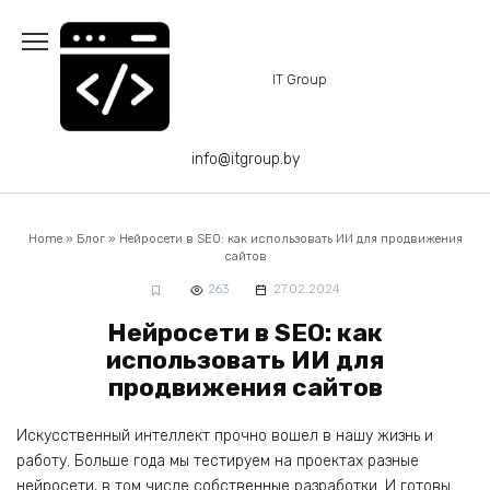
Перейти
к
содержанию
IT Group
info@itgroup.by
Home
»
Блог
»
Нейросети в SEO: как использовать ИИ для продвижения
сайтов
263
27.02.2024
Нейросети в SEO: как
использовать ИИ для
продвижения сайтов
Искусственный интеллект прочно вошел в нашу жизнь и
работу. Больше года мы тестируем на проектах разные
нейросети, в том числе собственные разработки. И готовы