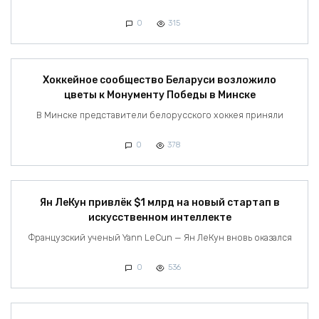
0
315
Хоккейное сообщество Беларуси возложило
цветы к Монументу Победы в Минске
В Минске представители белорусского хоккея приняли
0
378
Ян ЛеКун привлёк $1 млрд на новый стартап в
искусственном интеллекте
Французский ученый Yann LeCun — Ян ЛеКун вновь оказался
0
536