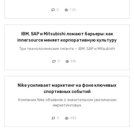
0
1.2k.
IBM, SAP и Mitsubishi ломают барьеры: как
innersource меняет корпоративную культуру
Три технологических гиганта — IBM, SAP и Mitsubishi
0
536
Nike усиливает маркетинг на фоне ключевых
спортивных событий
Компания Nike объявила о значительном увеличении
маркетинговых
0
482