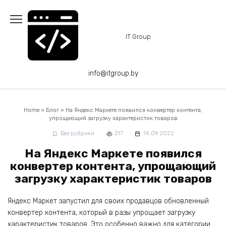
Перейти
к
содержанию
IT Group
info@itgroup.by
Home
»
Блог
»
На Яндекс Маркете появился конвертер контента,
упрощающий загрузку характеристик товаров
Без рубрики
317
14.09.2022
На Яндекс Маркете появился
конвертер контента, упрощающий
загрузку характеристик товаров
Яндекс Маркет запустил для своих продавцов обновленный
конвертер контента, который в разы упрощает загрузку
характеристик товаров. Это особенно важно для категории