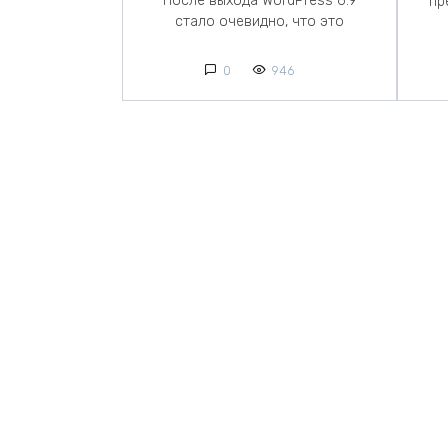
После выхода WordPress 6.9
пр
стало очевидно, что это
0
946