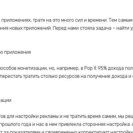
приложениях, тратя на это много сил и времени. Тем самым
ания новых приложений. Перед нами стояла задача – найти
ию приложения
особов монетизации, но, например, в Pop It 95% дохода по
 перестать тратить столько ресурсов на получение дохода 
изации
ов для настройки рекламы и не тратить время самим, мы ре
прошлого года и нас в нем привлекла сторонняя настройка
ят за показателями и своевременно корректируют настройки.