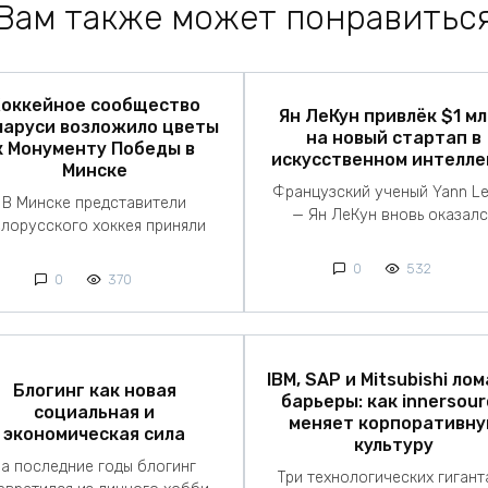
Вам также может понравитьс
оккейное сообщество
Ян ЛеКун привлёк $1 м
ларуси возложило цветы
на новый стартап в
к Монументу Победы в
искусственном интелле
Минске
Французский ученый Yann L
В Минске представители
— Ян ЛеКун вновь оказалс
лорусского хоккея приняли
0
532
0
370
IBM, SAP и Mitsubishi ло
Блогинг как новая
барьеры: как innersour
социальная и
меняет корпоративн
экономическая сила
культуру
За последние годы блогинг
Три технологических гигант