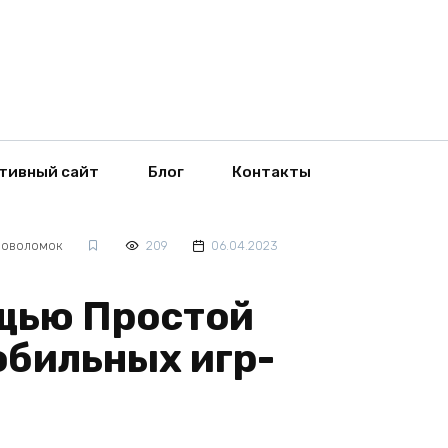
тивный сайт
Блог
Контакты
оловоломок
209
06.04.2023
ощью Простой
обильных игр-