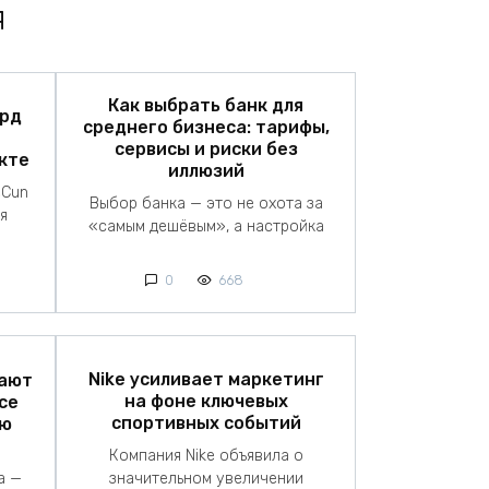
я
Как выбрать банк для
лрд
среднего бизнеса: тарифы,
сервисы и риски без
кте
иллюзий
eCun
Выбор банка — это не охота за
я
«самым дешёвым», а настройка
0
668
Nike усиливает маркетинг
мают
на фоне ключевых
ce
спортивных событий
ую
Компания Nike объявила о
а —
значительном увеличении