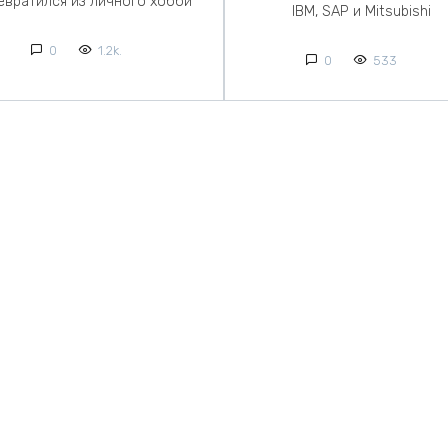
евратился из личного хобби
IBM, SAP и Mitsubishi
0
1.2k.
0
533