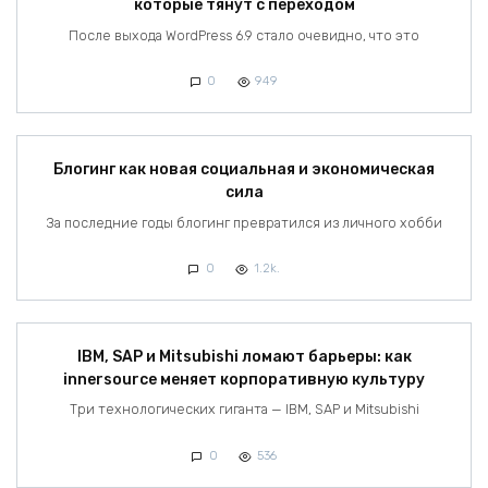
которые тянут с переходом
После выхода WordPress 6.9 стало очевидно, что это
0
949
Блогинг как новая социальная и экономическая
сила
За последние годы блогинг превратился из личного хобби
0
1.2k.
IBM, SAP и Mitsubishi ломают барьеры: как
innersource меняет корпоративную культуру
Три технологических гиганта — IBM, SAP и Mitsubishi
0
536