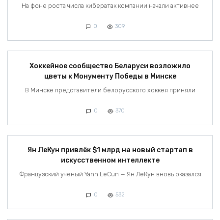
На фоне роста числа кибератак компании начали активнее
0
309
Хоккейное сообщество Беларуси возложило
цветы к Монументу Победы в Минске
В Минске представители белорусского хоккея приняли
0
370
Ян ЛеКун привлёк $1 млрд на новый стартап в
искусственном интеллекте
Французский ученый Yann LeCun — Ян ЛеКун вновь оказался
0
532