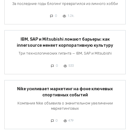
За последние годы блогинг превратился из личного хобби
0
1.2k.
IBM, SAP и Mitsubishi ломают барьеры: как
innersource меняет корпоративную культуру
Три технологических гиганта — IBM, SAP и Mitsubishi
0
533
Nike усиливает маркетинг на фоне ключевых
спортивных событий
Компания Nike объявила о значительном увеличении
маркетинговых
0
479