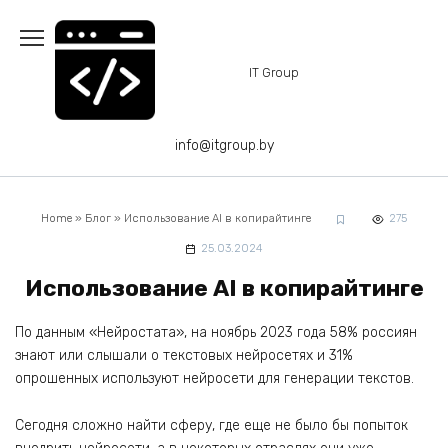
Перейти
к
содержанию
IT Group
info@itgroup.by
Home
»
Блог
»
Использование AI в копирайтинге
275
25.03.2024
Использование AI в копирайтинге
По данным «Нейростата», на ноябрь 2023 года 58% россиян
знают или слышали о текстовых нейросетях и 31%
опрошенных используют нейросети для генерации текстов.
Сегодня сложно найти сферу, где еще не было бы попыток