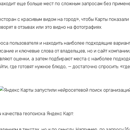
аходит еще больше мест по сложным запросам без примене
есторан с красивым видом на город», чтобы Карты показали
оворят в отзывах или это видно на фотографиях.
роса пользователя и находить наиболее подходящие вариан
исание и ключевые слова от владельцев, но и сайт компании
вляют оценки, а затем подбирают места с наиболее подход
ти, где готовят нужное блюдо, — достаточно спросить: «гд
ы качества геопоиска Яндекс Карт:
дениям в текстах, но и по смыслу. Например, по запросу [