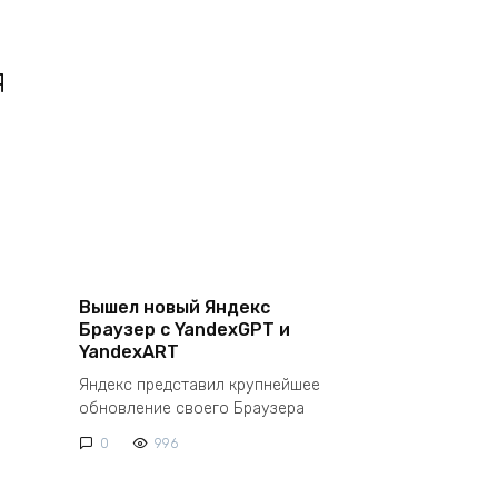
я
Вышел новый Яндекс
Браузер с YandexGPT и
YandexART
Яндекс представил крупнейшее
обновление своего Браузера
0
996