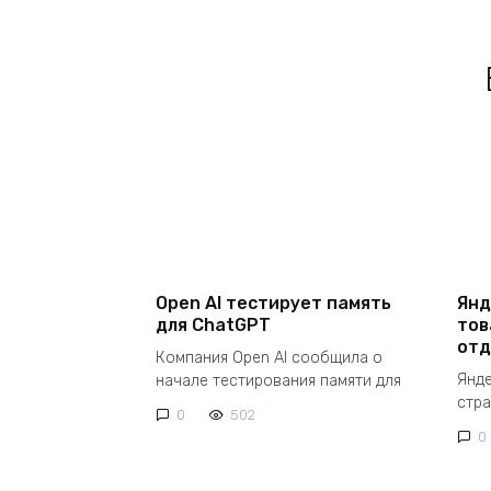
Open AI тестирует память
Янд
для ChatGPT
тов
отд
Компания Open AI сообщила о
Янд
начале тестирования памяти для
стр
0
502
0