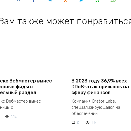
Вам также может понравитьс
екс Вебмастер вынес
В 2023 году 36,9% всех
арные фиды в
DDoS-атак пришлось на
ельный раздел
сферу финансов
екс Вебмастер вынес
Компания Qrator Labs,
аницы с
специализирующаяся на
обеспечении
1.1k.
0
1.1k.