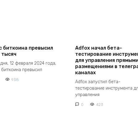
с биткоина превысил
Adfox начал бета-
 тысяч
тестирование инструме
для управления прямым
дня, 12 февраля 2024 года,
размещениями в телегр
 биткоина превысил
каналах
938
Adfox запустил бета-
тестирование инструмента д
управления
0
423