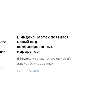
В Яндекс Картах появился
нта
новый вид
и
комбинированных
ам-
маршрутов
В Яндекс Картах появился новый
вид комбинированных
ля
0
400