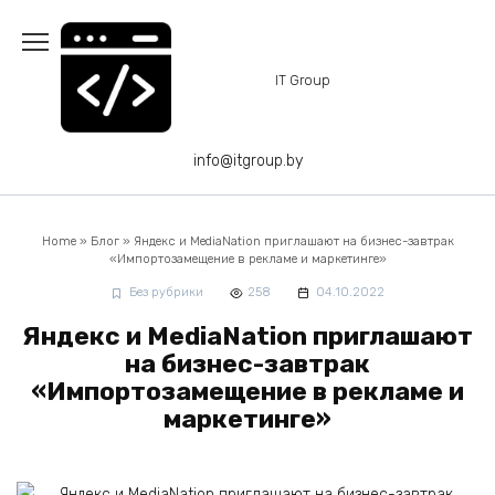
Перейти
к
содержанию
IT Group
info@itgroup.by
Home
»
Блог
»
Яндекс и MediaNation приглашают на бизнес-завтрак
«‎Импортозамещение в рекламе и маркетинге»
Без рубрики
258
04.10.2022
Яндекс и MediaNation приглашают
на бизнес-завтрак
«‎Импортозамещение в рекламе и
маркетинге»