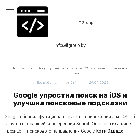
Перейти
к
содержанию
IT Group
info@itgroup.by
Home
»
Блог
»
Google упростил поиск на iOS и улучшил поисковые
подсказки
Без рубрики
261
29.09.2022
Google упростил поиск на iOS и
улучшил поисковые подсказки
Google обновил функционал поиска в приложении для iOS. Об
этом на вчерашней конференции Search On сообщила вице-
президент поискового направления Google
Кэти Эдвадс
.