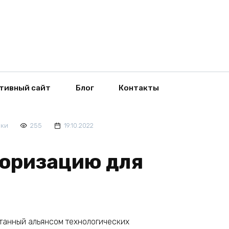
тивный сайт
Блог
Контакты
ики
255
19.10.2022
торизацию для
отанный альянсом технологических