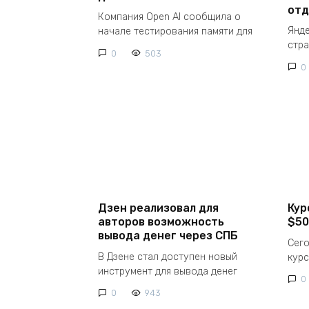
отд
Компания Open AI сообщила о
Янд
начале тестирования памяти для
стр
0
503
0
Дзен реализовал для
Кур
авторов возможность
$50
вывода денег через СПБ
Сего
В Дзене стал доступен новый
курс
инструмент для вывода денег
0
0
943