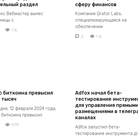
ельный раздел
сферу финансов
екс Вебмастер вынес
Компания Qrator Labs,
аницы с
специализирующаяся на
обеспечении
1.1k.
0
1.1k.
с биткоина превысил
Adfox начал бета-
 тысяч
тестирование инструме
для управления прямым
дня, 12 февраля 2024 года,
размещениями в телегр
 биткоина превысил
каналах
938
Adfox запустил бета-
тестирование инструмента д