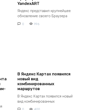
YandexART
Яндекс представил крупнейшее
обновление своего Браузера
0
996
В Яндекс Картах появился
нта
новый вид
и
комбинированных
ам-
маршрутов
В Яндекс Картах появился новый
вид комбинированных
ля
0
400