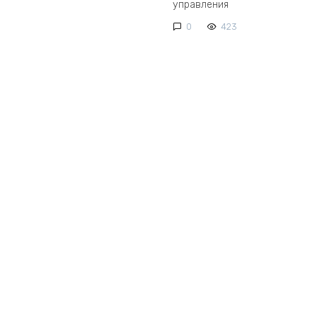
управления
0
423
работка сайтов
Лечение вирусов
Адаптивный са