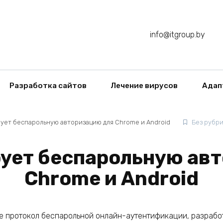
info@itgroup.by
Разработка сайтов
Лечение вирусов
Адап
ует беспарольную авторизацию для Chrome и Android
Без рубр
рует беспарольную ав
Chrome и Android
ome протокол беспарольной онлайн-аутентификации, разраб