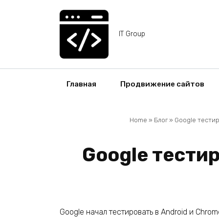
Перейти
к
содержанию
IT Group
Главная
Продвижение сайтов
Home
»
Блог
»
Google тестир
Google тести
Google начал тестировать в Android и Chr