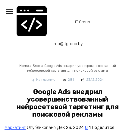
Перейти
к
содержанию
IT Group
info@itgroup.by
Home
»
Блог
»
Google Ads внедрил усовершенствованный
нейросетевой таргетинг для поисковой рекламы
На главную
281
23.12.2024
Google Ads внедрил
усовершенствованный
нейросетевой таргетинг для
поисковой рекламы
Маркетинг
Опубликовано
Дек 23, 2024
0
1
Поделится