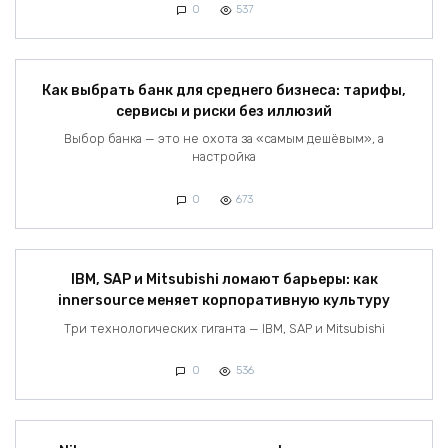
0
537
Как выбрать банк для среднего бизнеса: тарифы,
сервисы и риски без иллюзий
Выбор банка — это не охота за «самым дешёвым», а
настройка
0
673
IBM, SAP и Mitsubishi ломают барьеры: как
innersource меняет корпоративную культуру
Три технологических гиганта — IBM, SAP и Mitsubishi
0
536