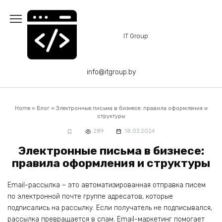
Перейти
к
содержанию
IT Group
info@itgroup.by
Home
»
Блог
»
Электронные письма в бизнесе: правила оформления и
структуры
289
18.03.2024
Электронные письма в бизнесе:
правила оформления и структуры
Email-рассылка – это автоматизированная отправка писем
по электронной почте группе адресатов, которые
подписались на рассылку. Если получатель не подписывался,
рассылка превращается в спам. Email-маркетинг помогает