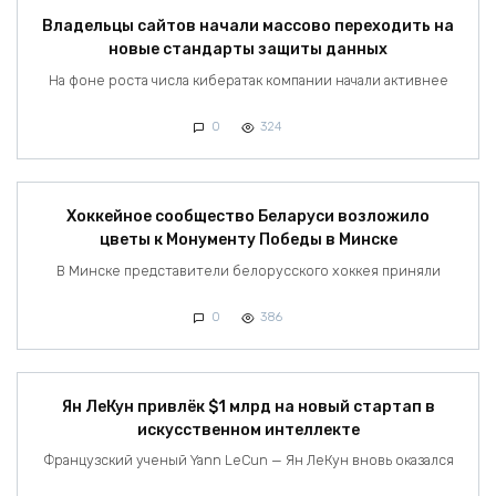
Владельцы сайтов начали массово переходить на
новые стандарты защиты данных
На фоне роста числа кибератак компании начали активнее
0
324
Хоккейное сообщество Беларуси возложило
цветы к Монументу Победы в Минске
В Минске представители белорусского хоккея приняли
0
386
Ян ЛеКун привлёк $1 млрд на новый стартап в
искусственном интеллекте
Французский ученый Yann LeCun — Ян ЛеКун вновь оказался