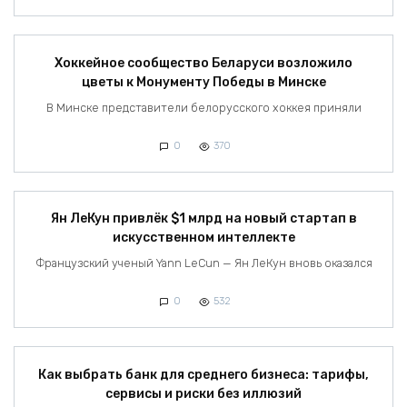
Хоккейное сообщество Беларуси возложило
цветы к Монументу Победы в Минске
В Минске представители белорусского хоккея приняли
0
370
Ян ЛеКун привлёк $1 млрд на новый стартап в
искусственном интеллекте
Французский ученый Yann LeCun — Ян ЛеКун вновь оказался
0
532
Как выбрать банк для среднего бизнеса: тарифы,
сервисы и риски без иллюзий