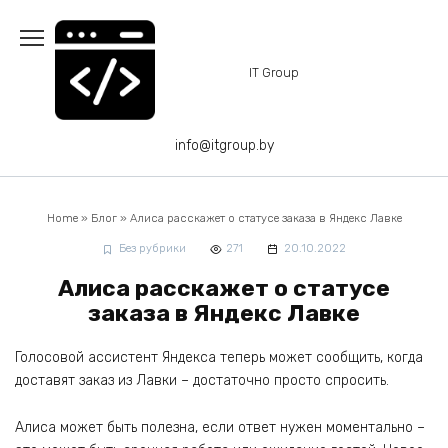
Перейти
к
содержанию
IT Group
info@itgroup.by
Home
»
Блог
»
Алиса расскажет о статусе заказа в Яндекс Лавке
Без рубрики
271
20.10.2022
Алиса расскажет о статусе
заказа в Яндекс Лавке
Голосовой ассистент Яндекса теперь может сообщить, когда
доставят заказ из Лавки – достаточно просто спросить.
Алиса может быть полезна, если ответ нужен моментально –